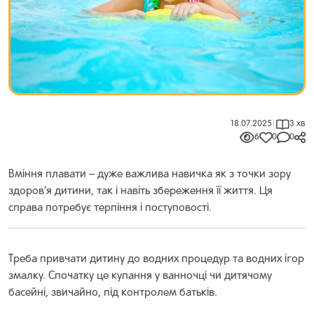
18.07.2025
|
3 хв
6
0
0
Вміння плавати – дуже важлива навичка як з точки зору
здоров’я дитини, так і навіть збереження її життя. Ця
справа потребує терпіння і поступовості.
Треба привчати дитину до водних процедур та водних ігор
змалку. Спочатку це купання у ванночці чи дитячому
басейні, звичайно, під контролем батьків.