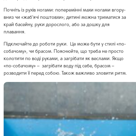
Почніть із рухів ногами: поперемінні махи ногами вгору-
вниз чи «жаб’ячі поштовхи»; дитині можна триматися за
край басейну, руки дорослого, або за дошку для
плавання.
Підключайте до роботи руки. Це може бути у стилі «по-
собачому», чи брасом. Пояснюйте, що треба не просто
колотити по воді руками, а загрібати як веслами. Якщо
«по-собачому» – загрібати воду під себе, брасом –
розводити її перед собою. Також важливо зловити ритм.