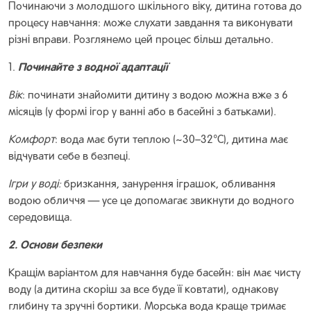
Починаючи з молодшого шкільного віку, дитина готова до
процесу навчання: може слухати завдання та виконувати
різні вправи. Розглянемо цей процес більш детально.
Починайте з водної адаптації
1.
Вік
: починати знайомити дитину з водою можна вже з 6
місяців (у формі ігор у ванні або в басейні з батьками).
Комфорт
: вода має бути теплою (~30–32°C), дитина має
відчувати себе в безпеці.
Ігри у воді:
бризкання, занурення іграшок, обливання
водою обличчя — усе це допомагає звикнути до водного
середовища.
2. Основи безпеки
Кращім варіантом для навчання буде басейн: він має чисту
воду (а дитина скоріш за все буде її ковтати), однакову
глибину та зручні бортики. Морська вода краще тримає