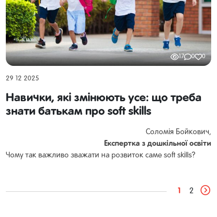
17
0
0
29 12 2025
Навички, які змінюють усе: що треба
знати батькам про soft skills
Соломія Бойкович,
Експертка з дошкільної освіти
Чому так важливо зважати на розвиток саме soft skills?
Нагадаємо, що «м’які навички», це комунікативні вміння,
які допомагають ефективно взаємодіяти з людьми,
адаптуватися до змін, вирішувати проблеми та досягати
1
2
успіху у соціумі.