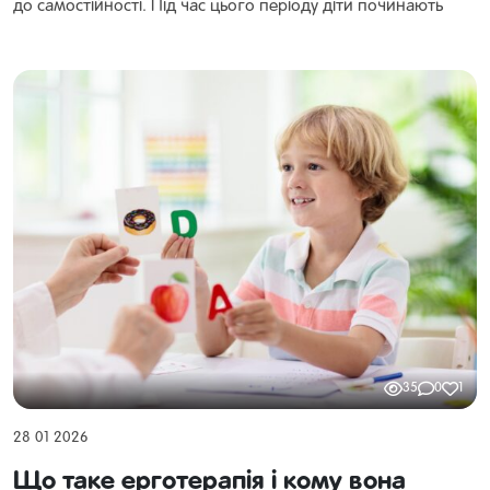
до самостійності. Під час цього періоду діти починають
усвідомлювати свою незалежність і часто проявляють
упертість, капризи, та прагнення до самостійності.
35
0
1
28 01 2026
Що таке ерготерапія і кому вона