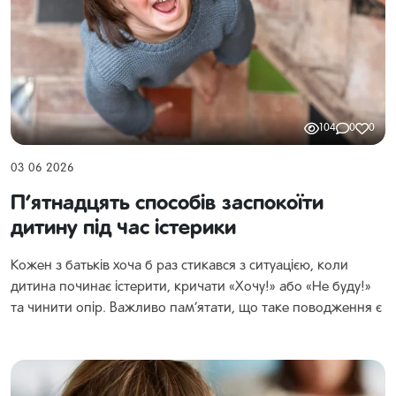
104
0
0
03 06 2026
П’ятнадцять способів заспокоїти
дитину під час істерики
Кожен з батьків хоча б раз стикався з ситуацією, коли
дитина починає істерити, кричати «Хочу!» або «Не буду!»
та чинити опір. Важливо пам’ятати, що таке поводження є
нормальною частиною емоційного розвитку дитини, і
замість того, щоб реагувати агресивно, краще застосувати
ефективні стратегії, які допоможуть вгамувати дитину. Ось
кілька підходів, які рекомендовані сучасними психологами: