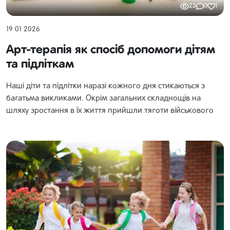
23
0
1
19 01 2026
Арт-терапія як спосіб допомоги дітям
та підліткам
Наші діти та підлітки наразі кожного дня стикаються з
багатьма викликами. Окрім загальних складнощів на
шляху зростання в їх життя прийшли тяготи військового
часу. Наша задача як дорослих – навчити їх справлятися з
цими викликами, вміти розпізнавати свої стани,
користуватися своїм правом звертатися по допомогу, а
також використовувати інструменти саморегуляції.