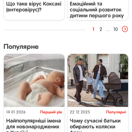
дошкільнят
малюка
Що таке вірус Коксакі
Емоційний та
(ентеровірус)?
соціальний розвиток
дитини першого року
життя
1
2
…
10
Популярне
Перший рік
Популярні
14 01 2026
22 12 2025
малюка
Найпопулярніші імена
Чому сучасні батьки
для новонароджених
обирають коляски