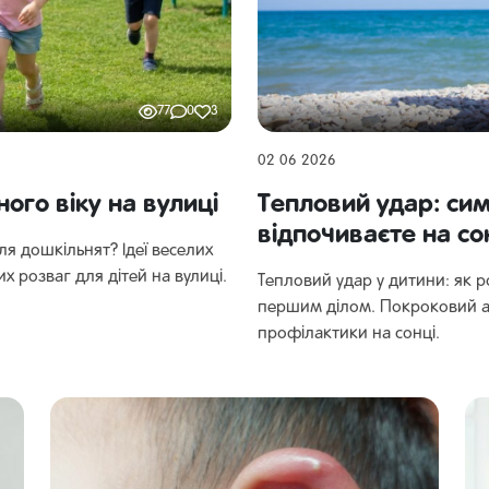
77
0
3
02 06 2026
ного віку на вулиці
Тепловий удар: си
відпочиваєте на сон
ля дошкільнят? Ідеї веселих
х розваг для дітей на вулиці.
Тепловий удар у дитини: як 
першим ділом. Покроковий 
профілактики на сонці.