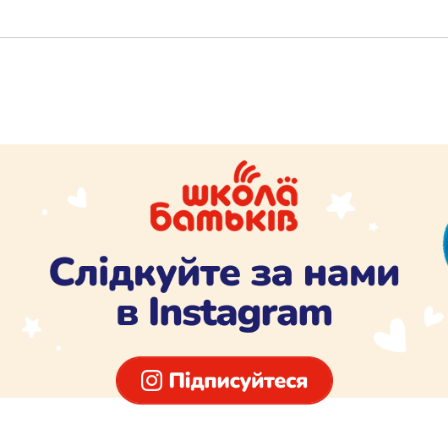
гнійних захворювань шкіри.