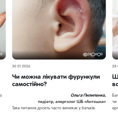
2
28
0
0
30 01 2026
28 
Чи можна лікувати фурункули
Щ
самостійно?
в
Ольга Пилипенко,
ро
Ба
педіатр, алерголог ШБ «Антошка»
чи
Таке питання досить часто виникає у батьків.
ер
Спочатку варто розібрати причини та види
він