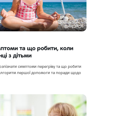
86
0
3
мптоми та що робити, коли
ці з дітьми
розпізнати симптоми перегріву та що робити
алгоритм першої допомоги та поради щодо