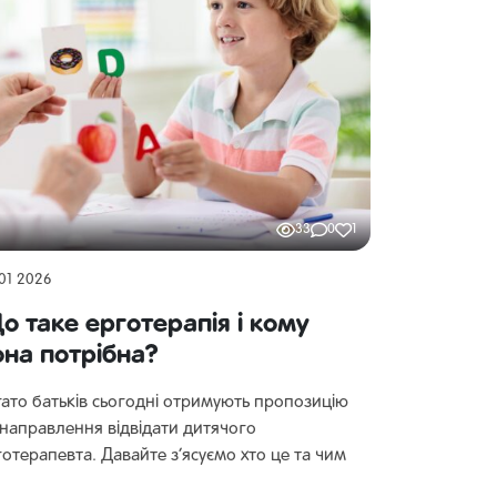
33
0
1
01 2026
о таке ерготерапія і кому
она потрібна?
гато батьків сьогодні отримують пропозицію
 направлення відвідати дитячого
готерапевта. Давайте з’ясуємо хто це та чим
 займається.