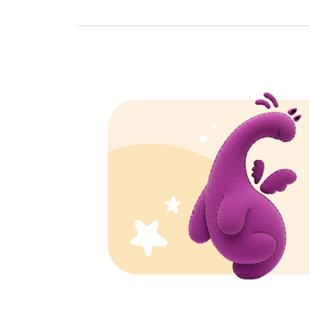
шукають інформацію про Коксакі в Одесі та
інших містах. Які симпотми при Коксакі, як
виглядає висипка при Коксакі, та інші схожі
питання турбують наших батьків. Багато з них
зникнуть після прочитання цієї статті.