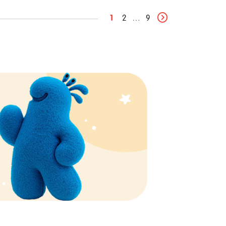
1
2
…
9