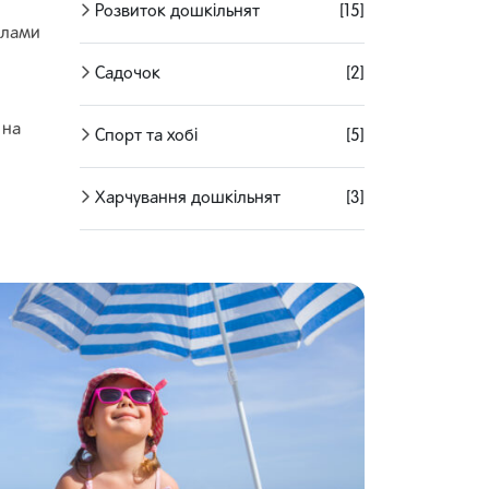
Розвиток дошкільнят
[15]
илами
Садочок
[2]
 на
Спорт та хобі
[5]
Харчування дошкільнят
[3]