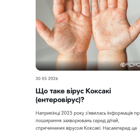
91
0
30 05 2026
Що таке вірус Коксакі
(ентеровірус)?
Наприкінці 2025 року з’явилась інформація п
поширення захворювань серед дітей,
спричинених вірусом Коксакі. Насамперед це
стосувалось Київа, але все частіше батьки