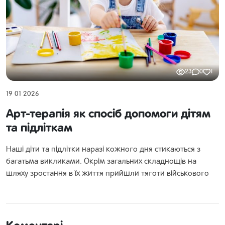
23
0
1
19 01 2026
Арт-терапія як спосіб допомоги дітям
та підліткам
Наші діти та підлітки наразі кожного дня стикаються з
багатьма викликами. Окрім загальних складнощів на
шляху зростання в їх життя прийшли тяготи військового
часу. Наша задача як дорослих – навчити їх справлятися з
цими викликами, вміти розпізнавати свої стани,
користуватися своїм правом звертатися по допомогу, а
також використовувати інструменти саморегуляції.