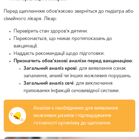
Перед щепленням обов’язково зверніться до педіатра або
сімейного лікаря. Лікар:
Перевірить стан здоров’я дитини.
Переконається, що немає протипоказань до
вакцинації.
Наддасть рекомендації щодо підготовки.
Призначить обов’язкові аналізи перед вакцинацією
:
Загальний аналіз крові
: для виявлення ознак
запалення, анемії чи інших можливих порушень.
Загальний аналіз сечі
: для виключення
прихованих інфекцій сечовивідної системи.
Аналізи є необхідними для виявлення
можливих ризиків і підтвердження
готовності організму до щеплення.