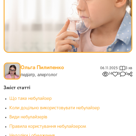
Ольга Пилипенко
06.11.2025
|
3 хв
14
0
0
педіатр, алерголог
Зміст статті
Що таке небулайзер
Коли доцільно використовувати небулайзер
Види небулайзерів
Правила користування небулайзером
Недоліки і обмеження