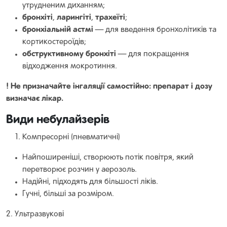
утрудненим диханням;
бронхіті
ларингіті
трахеїті
,
,
;
бронхіальній астмі
— для введення бронхолітиків та
кортикостероїдів;
обструктивному бронхіті
— для покращення
відходження мокротиння.
! Не призначайте інгаляції самостійно: препарат і дозу
визначає лікар.
Види небулайзерів
Компресорні (пневматичні)
Найпоширеніші, створюють потік повітря, який
перетворює розчин у аерозоль.
Надійні, підходять для більшості ліків.
Гучні, більші за розміром.
2. Ультразвукові