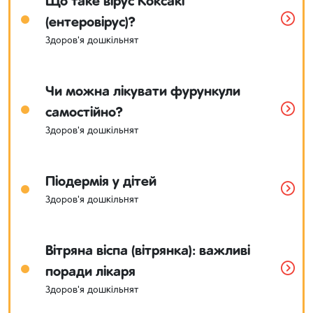
Що таке вірус Коксакі
(ентеровірус)?
Здоров'я дошкільнят
Чи можна лікувати фурункули
самостійно?
Здоров'я дошкільнят
Піодермія у дітей
Здоров'я дошкільнят
Вітряна віспа (вітрянка): важливі
поради лікаря
Здоров'я дошкільнят