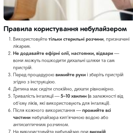
Правила користування небулайзером
тільки стерильні розчини
Використовуйте
, призначені
лікарем.
Не додавайте ефірні олії, настоянки, відвари
—
вони можуть пошкодити дихальні шляхи та сам
пристрій.
вимийте руки
Перед процедурою
і зберіть пристрій
згідно з інструкцією.
Дитина має сидіти спокійно, дихати рівномірно.
5–10 хвилин (
Тривалість інгаляції —
в залежності від
об’єму ліків, які використовують для інгаляції).
промийте всі
Після кожного використання —
частини
небулайзера кип’яченою водою або
антисептичним розчином.
високій
Не використовуйте небулайзер при