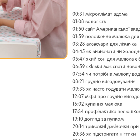
00:31 мікроклімат вдома
01:08 вологість
01:50 сайт Американської акаде
01:59 положення малюка для 
03:28 аксесуари для ліжечка
04:45 як визначати чи холод
05:47 який сон для малюка є
06:59 скільки має спати нов
07:54 чи потрібна малюку вод
08:21 грудне вигодовування
09:33 як часто годувати малю
12:07 міфи про грудне вигод
16:02 купання малюка
17:34 профілактика пелюшко
19:10 догляд за пупком
20:14 тривожні дзвіночки при
20:36 як підстригати нігтики