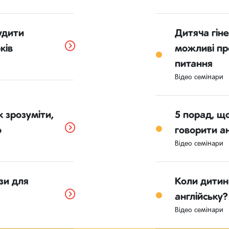
удити
Дитяча гіне
ків
можливі пр
питання
Відео семінари
к зрозуміти,
5 порад, щ
о
говорити а
Відео семінари
зи для
Коли дитин
англійську?
Відео семінари