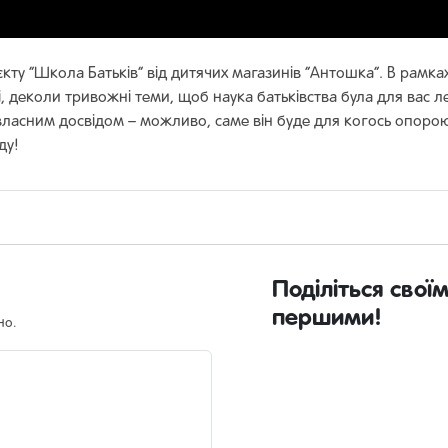
єкту “Школа Батьків” від дитячих магазинів “Антошка”. В рамка
ві, деколи тривожні теми, щоб наука батьківства була для ва
 власним досвідом – можливо, саме він буде для когось опор
ду!
Поділіться свої
першими!
но.