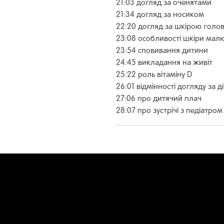
21:03 догляд за оченятами
21:34 догляд за носиком
22:20 догляд за шкірою гол
23:08 особливості шкіри мал
23:54 сповивання дитини
24:45 викладання на живіт
25:22 роль вітаміну D
26:01 відмінності догляду за 
27:06 про дитячий плач
28:07 про зустрічі з педіатром