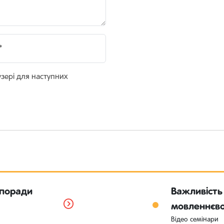
*
аузері для наступних
 поради
Важливість
мовленнєво
Відео семінари