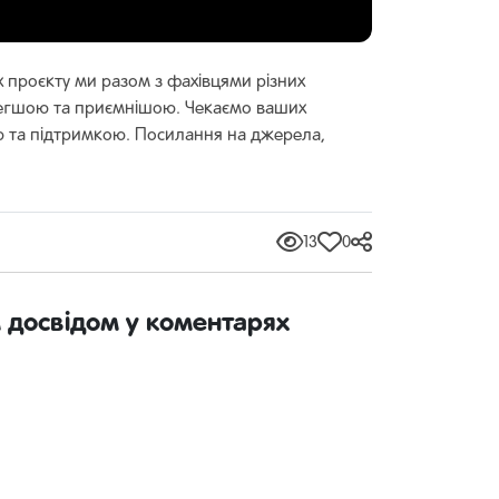
х проєкту ми разом з фахівцями різних
с легшою та приємнішою. Чекаємо ваших
ою та підтримкою. Посилання на джерела,
13
0
м досвідом у коментарях