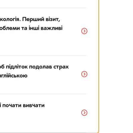
кологія. Перший візит,
облеми та інші важливі
об підліток подолав страх
нглійською
і почати вивчати