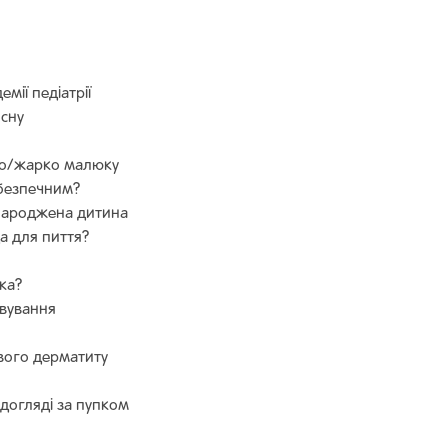
мії педіатрії
сну
но/жарко малюку
 безпечним?
онароджена дитина
а для пиття?
ка?
овування
вого дерматиту
 догляді за пупком