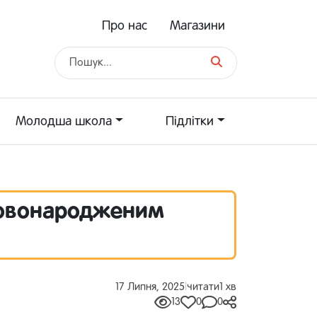
Про нас
Магазини
Молодша школа
Підлітки
новонародженим
17 Липня, 2025
|
читати
1 хв
13
0
0