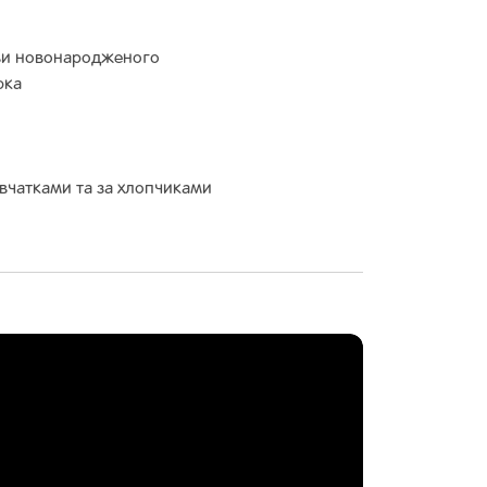
ови новонародженого
юка
дівчатками та за хлопчиками