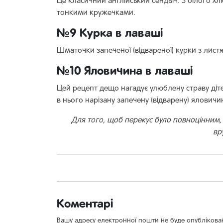
Це класичний англійський сендвіч. З білого хл
тонкими кружечками.
№9 Курка в лаваші
Шматочки запеченої (відвареної) курки з лист
№10 Яловичина в лаваші
Цей рецепт дещо нагадує улюблену страву ді
в нього нарізану запечену (відварену) яловичину
Для того, щоб перекус було повноцінним, 
вр
Коментарі
Вашу адресу електронної пошти не буде опублікова