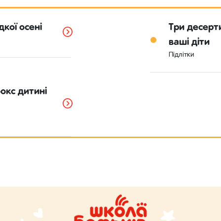
дкої осені
Три десерти
ваші діти
Підлітки
окс дитині