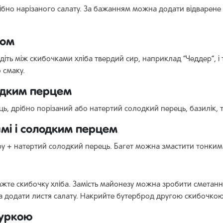
бно нарізаного салату. За бажанням можна додати відварене яй
ком
іть між скибочками хліба твердий сир, наприклад “Чеддер”, і 
 смаку.
одким перцем
, дрібно порізаний або натертий солодкий перець, базилік, т
мі і солодким перцем
у + натертий солодкий перець. Багет можна змастити тонким 
жте скибочку хліба. Замість майонезу можна зробити сметанни
а додати листя салату. Накрийте бутерброд другою скибочкою 
куркою