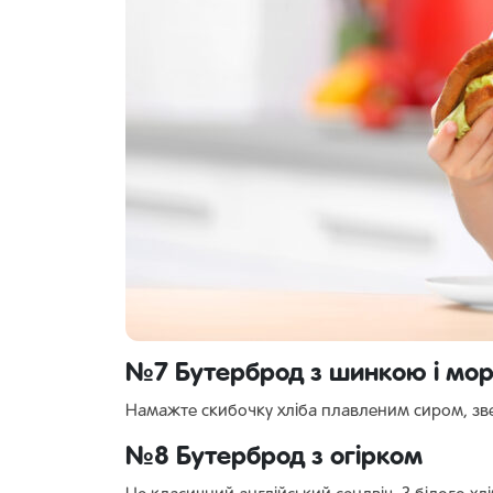
№7 Бутерброд з шинкою і мо
Намажте скибочку хліба плавленим сиром, зве
№8 Бутерброд з огірком