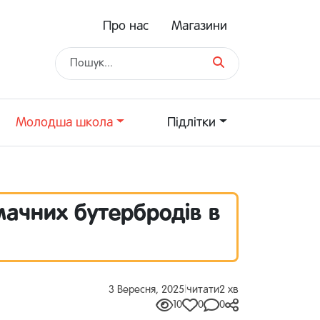
Про нас
Магазини
Молодша школа
Підлітки
мачних бутербродів в
3 Вересня, 2025
|
читати
2 хв
10
0
0