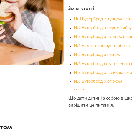
Зміст статті
№ 1 Бутерброд з тунцем і са
№2 Бутерброд з сиром і ябл
№3 Бутерброд з тунцем і с
№4 Багет з прошутто або са
№5 Бутерброд з яйцем
№6 Бутерброд із запеченою 
№7 Бутерброд з шинкою і м
№8 Бутерброд з огірком
№9 Курка в лаваші
Що дати дитині з собою в шк
№10 Яловичина в лаваші
вирішити це питання.
атом