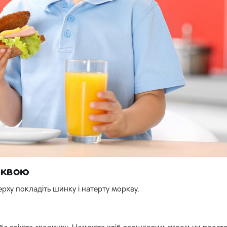
рквою
рху покладіть шинку і натерту моркву.