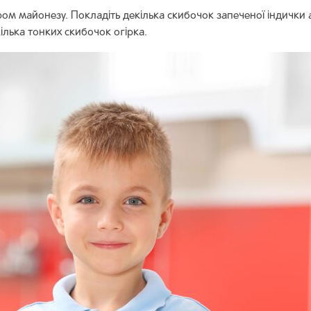
 майонезу. Покладіть декілька скибочок запеченої індички 
ілька тонких скибочок огірка.