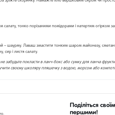
іба зріжте скоринку. Намажте хліб вершковим сиром чи просто 
ям салату, тонко порізаними помідорами і натертим огірком за
тей – шаурму. Лаваш змастити тонким шаром майонезу, смета
, сир і листя салату.
не забудьте покласти в ланч-бокс або сумку для ланча фрукти,
учити своєму школяру пляшечку з водою, морсом або компот
Поділіться свої
першими!
но.