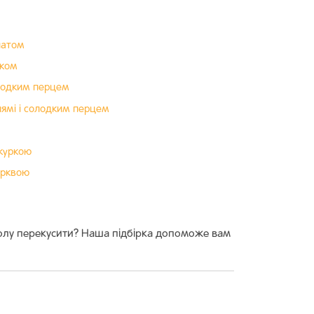
латом
уком
олодким перцем
лямі і солодким перцем
куркою
орквою
олу перекусити? Наша підбірка допоможе вам