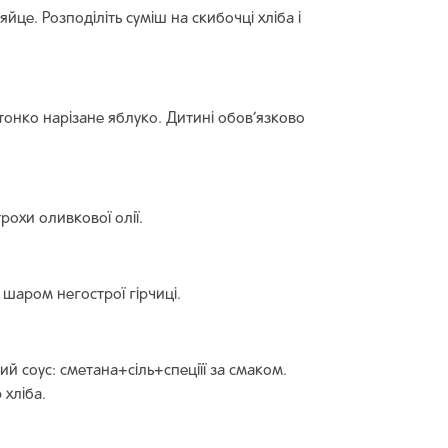
це. Розподіліть суміш на скибочці хліба і
тонко нарізане яблуко. Дитині обов’язково
рохи оливкової олії.
шаром негострої гірчиці.
й соус: сметана+сіль+спеціїї за смаком.
хліба.