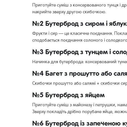
Приготуйте суміш з консервованого тунця і дрі
накрийте зверху другою скибочкою.
№2 Бутерброд з сиром і яблу
Фрукти і сир — це класичне поєднання. Поклад
сподобається поєднання солоного і солодкого
№3 Бутерброд з тунцем і сол
Начинка для бутерброда: консервований тунець
№4 Багет з прошутто або саля
Скибочки прошутто або салямі + скибочки сир
№5 Бутерброд з яйцем
Приготуйте суміш з майонезу і петрушки, нама
Зверху покладіть дрібно порубане яйце, можн
№6 Бутерброд із запеченою 