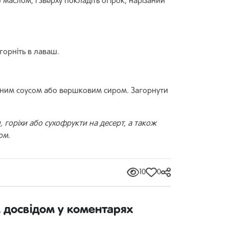
маслом, і зверху покладіть огірок, нарізаний
горніть в лаваш.
нним соусом або вершковим сиром. Загорнути
 горіхи або сухофрукти на десерт, а також
ом.
10
0
м досвідом у коментарях