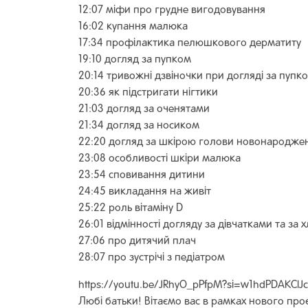
12:07 міфи про грудне вигодовування
16:02 купання малюка
17:34 профілактика пелюшкового дерматиту
19:10 догляд за пупком
20:14 тривожні дзвіночки при догляді за пупк
20:36 як підстригати нігтики
21:03 догляд за оченятами
21:34 догляд за носиком
22:20 догляд за шкірою голови новонародже
23:08 особливості шкіри малюка
23:54 сповивання дитини
24:45 викладання на живіт
25:22 роль вітаміну D
26:01 відмінності догляду за дівчатками та за
27:06 про дитячий плач
28:07 про зустрічі з педіатром
https://youtu.be/JRhyO_pPfpM?si=w1hdPDAKCIJc
Любі батьки! Вітаємо вас в рамках нового про