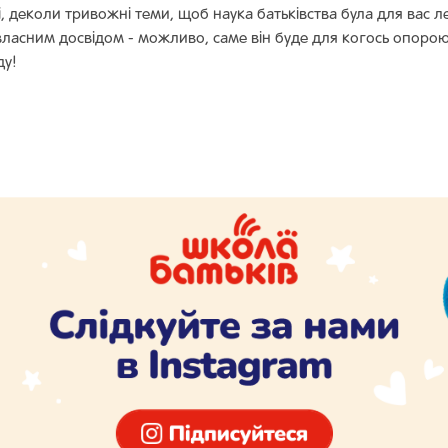
ві, деколи тривожні теми, щоб наука батьківства була для ва
 власним досвідом - можливо, саме він буде для когось опоро
ду!