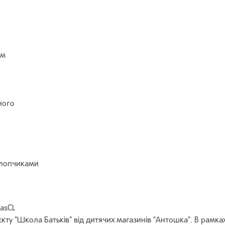
ом
ного
 хлопчиками
asCL
єкту "Школа Батьків" від дитячих магазинів "Антошка". В рамка